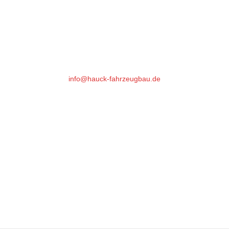
Hauck Fahrzeugbau GmbH
Gutenbergstrasse 17
64331 Weiterstadt
Phone : +49 (0)6151- 66 85 76
info@hauck-fahrzeugbau.de
Öffnungszeiten:
Mo-Fr 07:15 bis 18:00*
Samstag: 07:15 - 16:00
*nach 16:30 und Samstag nur mit Voranmeldung