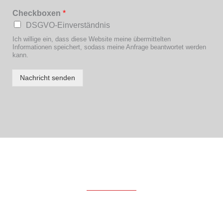
Checkboxen
*
DSGVO-Einverständnis
Ich willige ein, dass diese Website meine übermittelten
Informationen speichert, sodass meine Anfrage beantwortet werden
kann.
Nachricht senden
Produkte
LKW-Aufbauten