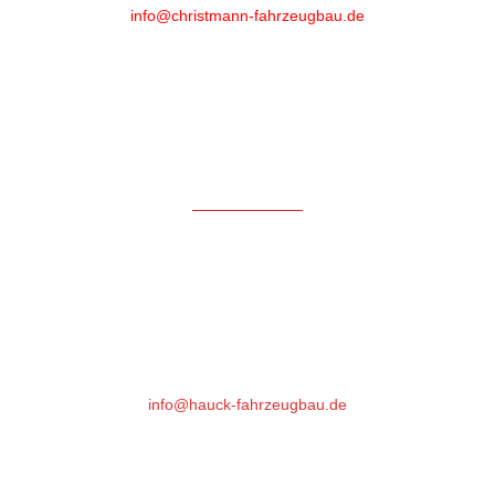
info@christmann-fahrzeugbau.de
Öffnungszeiten
Mo-Fr: 6.30 bis 18.00*
Samstag: 7:30 bis 12:00
* nach 16.30 Uhr und Samstag aktuell nur mit Voranmeldung
Hauck Fahrzeugbau GmbH
Gutenbergstrasse 17
64331 Weiterstadt
Phone : +49 (0)6151- 66 85 76
info@hauck-fahrzeugbau.de
Öffnungszeiten: