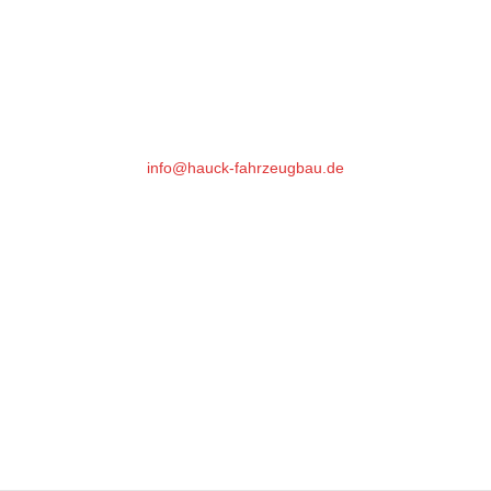
Hauck Fahrzeugbau GmbH
Gutenbergstrasse 17
64331 Weiterstadt
Phone : +49 (0)6151- 66 85 76
info@hauck-fahrzeugbau.de
Öffnungszeiten:
Mo-Fr 07:15 bis 18:00*
Samstag: 07:15 - 16:00
*nach 16:30 und Samstag nur mit Voranmeldung