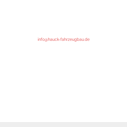
Hauck Fahrzeugbau GmbH
Gutenbergstrasse 17
64331 Weiterstadt
Phone : +49 (0)6151- 66 85 76
info@hauck-fahrzeugbau.de
Öffnungszeiten:
Mo-Fr 07:15 bis 18:00*
Samstag: 07:15 - 16:00
*nach 16:30 und Samstag nur mit Voranmeldung