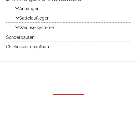
Anhänger
Sattelauflieger
Wechselsysteme
Sonderbauten
CF-Sinkkastenaufbau
Produkte
LKW-Aufbauten
Kran- und Ladetechnik
Container-Wechselsysteme
LKW-Anhänger und Wechselsysteme
Sonderbauten