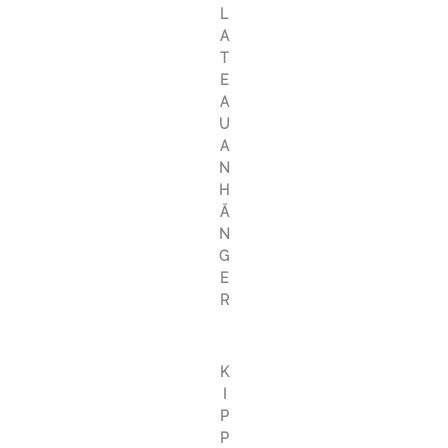
L
A
T
E
A
U
A
N
H
Ä
N
G
E
R
K
I
P
P