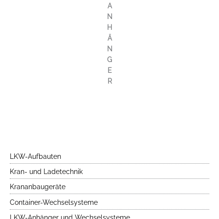
A
N
H
Ä
N
G
E
R
LKW-Aufbauten
Kran- und Ladetechnik
Krananbaugeräte
Container-Wechselsysteme
LKW-Anhänger und Wechselsysteme