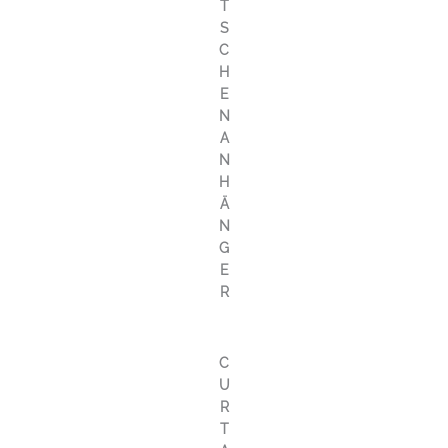
T
S
C
H
E
N
A
N
H
Ä
N
G
E
R
C
U
R
T