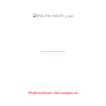
Kontakt
Christmann Fahrzeugbau GmbH & Co KG
Ludwig-Grebe-Straße 3
35216 Biedenkopf-Wallau
Phone
:
+49 (0)6461 - 89 52 20
info@christmann-fahrzeugbau.de