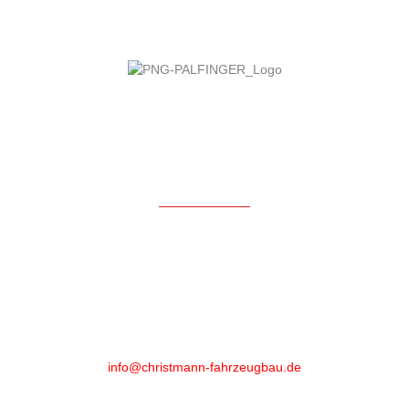
Kontakt
Christmann Fahrzeugbau GmbH & Co KG
Ludwig-Grebe-Straße 3
35216 Biedenkopf-Wallau
Phone
:
+49 (0)6461 - 89 52 20
info@christmann-fahrzeugbau.de