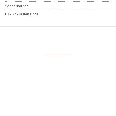
Sonderbauten
CF-Sinkkastenaufbau
Produkte
LKW-Aufbauten
Kran- und Ladetechnik
Container-Wechselsysteme
LKW-Anhänger und Wechselsysteme
Sonderbauten
CF-Sinkkastenaufbau
Service