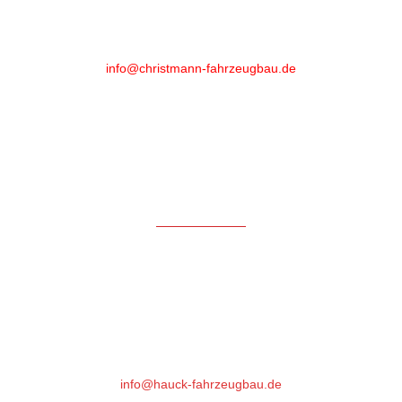
Phone
:
+49 (0)6461 - 89 52 20
info@christmann-fahrzeugbau.de
Öffnungszeiten
Mo-Fr: 6.30 bis 18.00*
Samstag: 7:30 bis 12:00
* nach 16.30 Uhr und Samstag aktuell nur mit Voranmeldung
Hauck Fahrzeugbau GmbH
Gutenbergstrasse 17
64331 Weiterstadt
Phone : +49 (0)6151- 66 85 76
info@hauck-fahrzeugbau.de