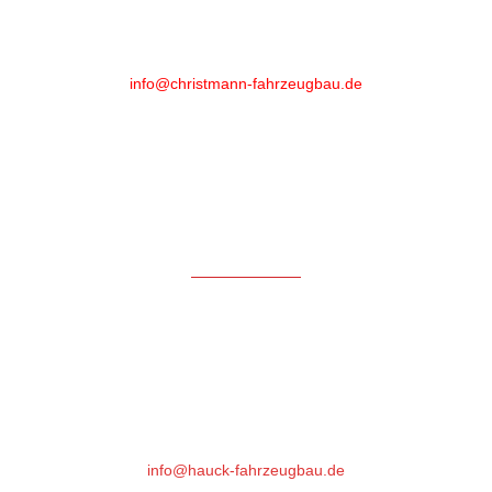
Phone
:
+49 (0)6461 - 89 52 20
info@christmann-fahrzeugbau.de
Öffnungszeiten
Mo-Fr: 6.30 bis 18.00*
Samstag: 7:30 bis 12:00
* nach 16.30 Uhr und Samstag aktuell nur mit Voranmeldung
Hauck Fahrzeugbau GmbH
Gutenbergstrasse 17
64331 Weiterstadt
Phone : +49 (0)6151- 66 85 76
info@hauck-fahrzeugbau.de