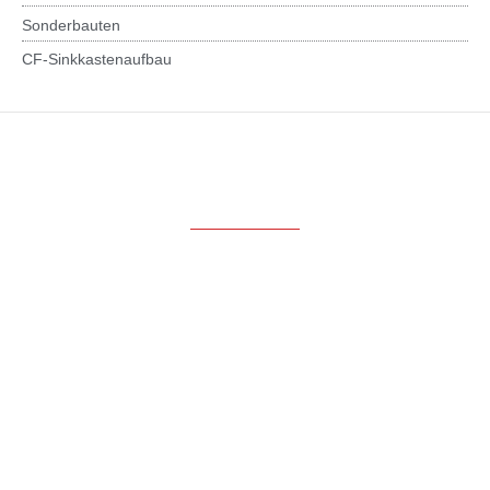
Sonderbauten
CF-Sinkkastenaufbau
Produkte
LKW-Aufbauten
Kran- und Ladetechnik
Container-Wechselsysteme
LKW-Anhänger und Wechselsysteme
Sonderbauten
CF-Sinkkastenaufbau
Service