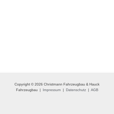
Öffnungszeiten:
Mo-Fr 07:15 bis 18:00*
Samstag: 07:15 - 16:00
*nach 16:30 und Samstag nur mit Voranmeldung
Copyright © 2026 Christmann Fahrzeugbau & Hauck
Fahrzeugbau |
Impressum
|
Datenschutz
|
AGB