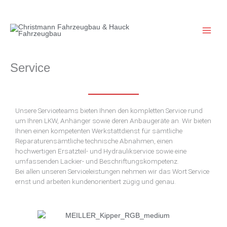
Zum
Inhalt
springen
Service
Unsere Serviceteams bieten Ihnen den kompletten Service rund
um Ihren LKW, Anhänger sowie deren Anbaugeräte an. Wir bieten
Ihnen einen kompetenten Werkstattdienst für sämtliche
Reparaturensämtliche technische Abnahmen, einen
hochwertigen Ersatzteil- und Hydraulikservice sowie eine
umfassenden Lackier- und Beschriftungskompetenz.
Bei allen unseren Serviceleistungen nehmen wir das Wort Service
ernst und arbeiten kundenorientiert zügig und genau.