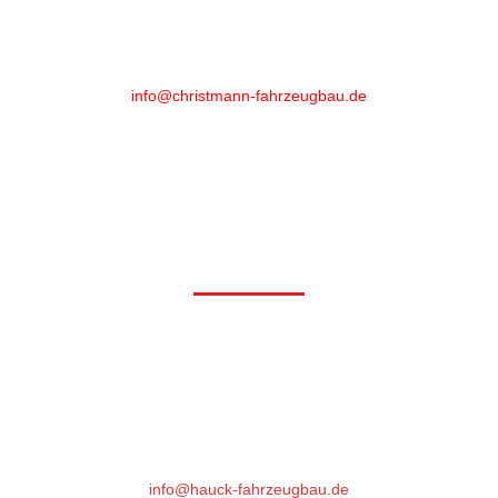
35216 Biedenkopf-Wallau
Phone
:
+49 (0)6461 - 89 52 20
info@christmann-fahrzeugbau.de
Öffnungszeiten
Mo-Fr: 6.30 bis 18.00*
Samstag: 7:30 bis 12:00
* nach 16.30 Uhr und Samstag aktuell nur mit Voranmeldung
Hauck Fahrzeugbau GmbH
Gutenbergstrasse 17
64331 Weiterstadt
Phone : +49 (0)6151- 66 85 76
info@hauck-fahrzeugbau.de