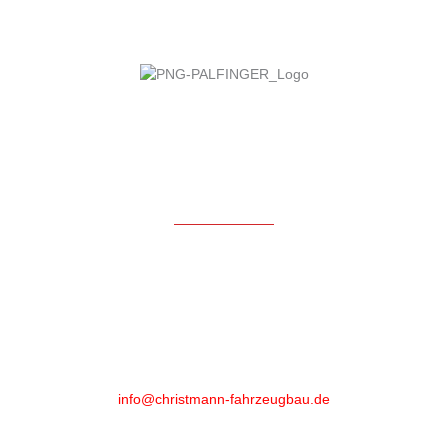
Kontakt
Christmann Fahrzeugbau GmbH & Co KG
Ludwig-Grebe-Straße 3
35216 Biedenkopf-Wallau
Phone
:
+49 (0)6461 - 89 52 20
info@christmann-fahrzeugbau.de