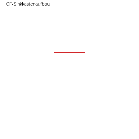
CF-Sinkkastenaufbau
Produkte
LKW-Aufbauten
Kran- und Ladetechnik
Container-Wechselsysteme
LKW-Anhänger und Wechselsysteme
Sonderbauten
CF-Sinkkastenaufbau
Service