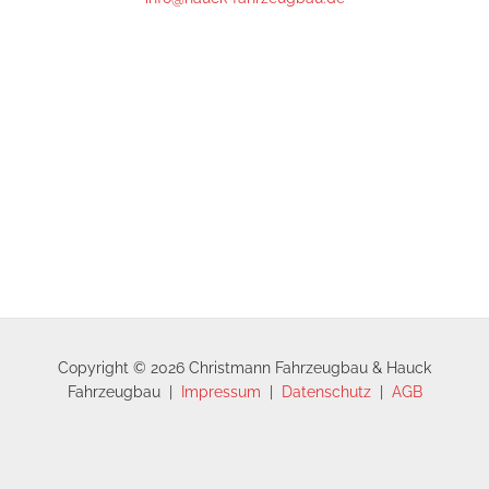
Öffnungszeiten:
Mo-Fr 07:15 bis 18:00*
Samstag: 07:15 - 16:00
*nach 16:30 und Samstag nur mit Voranmeldung
Copyright © 2026 Christmann Fahrzeugbau & Hauck
Fahrzeugbau |
Impressum
|
Datenschutz
|
AGB