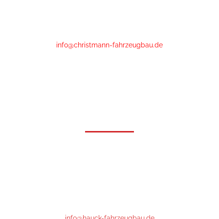
35216 Biedenkopf-Wallau
Phone
:
+49 (0)6461 - 89 52 20
info@christmann-fahrzeugbau.de
Öffnungszeiten
Mo-Fr: 6.30 bis 18.00*
Samstag: 7:30 bis 12:00
* nach 16.30 Uhr und Samstag aktuell nur mit Voranmeldung
Hauck Fahrzeugbau GmbH
Gutenbergstrasse 17
64331 Weiterstadt
Phone : +49 (0)6151- 66 85 76
info@hauck-fahrzeugbau.de