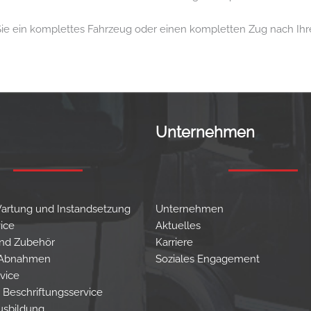
e ein komplettes Fahrzeug oder einen kompletten Zug nach Ihren 
Unternehmen
Wartung und Instandsetzung
Unternehmen
ice
Aktuelles
 und Zubehör
Karriere
 Abnahmen
Soziales Engagement
vice
 Beschriftungsservice
usbildung