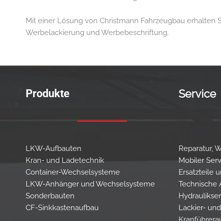
Mit einer Lösung von Christmann Fahrzeugbau erhalten Si
Werbelackierung und Werbebeschriftung.
Produkte
Service
LKW-Aufbauten
Reparatur, 
Kran- und Ladetechnik
Mobiler Serv
Container-Wechselsysteme
Ersatzteile
LKW-Anhänger und Wechselsysteme
Technische
Sonderbauten
Hydraulikser
CF-Sinkkastenaufbau
Lackier- und
Kranführera