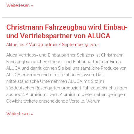
des
Weiterlesen »
Kranführerscheins
aus
Christmann Fahrzeugbau wird Einbau-
Christmann
Fahrzeugbau
und Vertriebspartner von ALUCA
wird
Aktuelles
/ Von
dp-admin
/
September 9, 2012
Einbau-
und
Aluca Vertriebs- und Einbaupartner Seit 2013 ist Christmann
Vertriebspartner
Fahrzeugbau auch Vertriebs- und Einbaupartner der Firma
von
ALUCA und damit können Sie bei uns sämtliche Produkte von
ALUCA
ALUCA erwerben und direkt einbauen lassen. Das
mittelständische Unternehmen ALUCA mit Sitz im
süddeutschen Rosengarten produziert Fahrzeugeinrichtungen
aus 100% Aluminium. Denn Aluminium bietet neben geringem
Gewicht weitere entscheidende Vorteile. Warum
Weiterlesen »