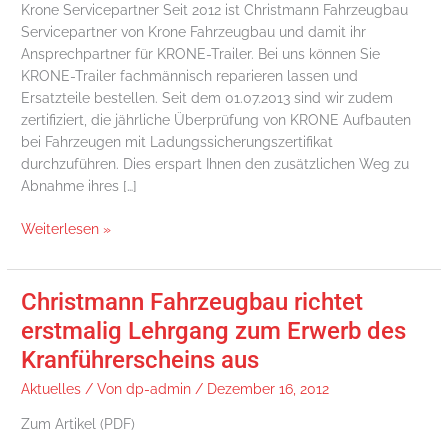
Krone Servicepartner Seit 2012 ist Christmann Fahrzeugbau
die
Servicepartner von Krone Fahrzeugbau und damit ihr
Ladungssicherungsprüfung
Ansprechpartner für KRONE-Trailer. Bei uns können Sie
KRONE-Trailer fachmännisch reparieren lassen und
Ersatzteile bestellen. Seit dem 01.07.2013 sind wir zudem
zertifiziert, die jährliche Überprüfung von KRONE Aufbauten
bei Fahrzeugen mit Ladungssicherungszertifikat
durchzuführen. Dies erspart Ihnen den zusätzlichen Weg zu
Abnahme ihres […]
Weiterlesen »
Christmann Fahrzeugbau richtet
Christmann
Fahrzeugbau
erstmalig Lehrgang zum Erwerb des
richtet
Kranführerscheins aus
erstmalig
Lehrgang
Aktuelles
/ Von
dp-admin
/
Dezember 16, 2012
zum
Zum Artikel (PDF)
Erwerb