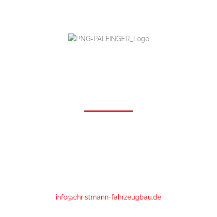
Kontakt
Christmann Fahrzeugbau GmbH & Co KG
Ludwig-Grebe-Straße 3
35216 Biedenkopf-Wallau
Phone
:
+49 (0)6461 - 89 52 20
info@christmann-fahrzeugbau.de