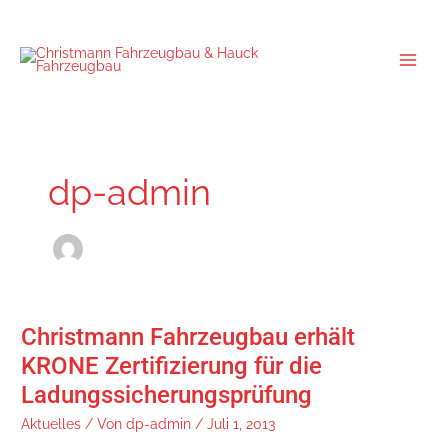
Zum
Inhalt
springen
dp-admin
Christmann Fahrzeugbau erhält
Christmann
Fahrzeugbau
KRONE Zertifizierung für die
erhält
Ladungssicherungsprüfung
KRONE
Zertifizierung
Aktuelles
/ Von
dp-admin
/
Juli 1, 2013
für