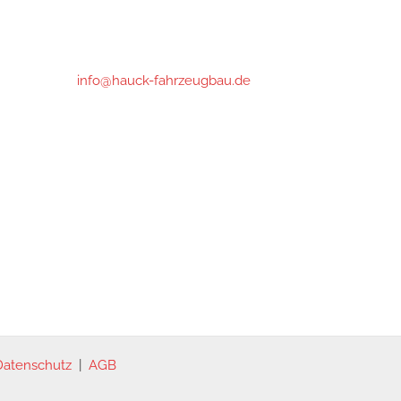
Phone : +49 (0)6151- 66 85 76
info@hauck-fahrzeugbau.de
Öffnungszeiten:
Mo-Fr 07:15 bis 18:00*
Samstag: 07:15 - 16:00
*nach 16:30 und Samstag nur mit
Voranmeldung
Datenschutz
|
AGB