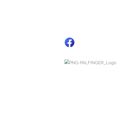
ice
Aktuelles
 und Zubehör
Karriere
 Abnahmen
Soziales Engagement
vice
 Beschriftungsservice
usbildung
cepartner