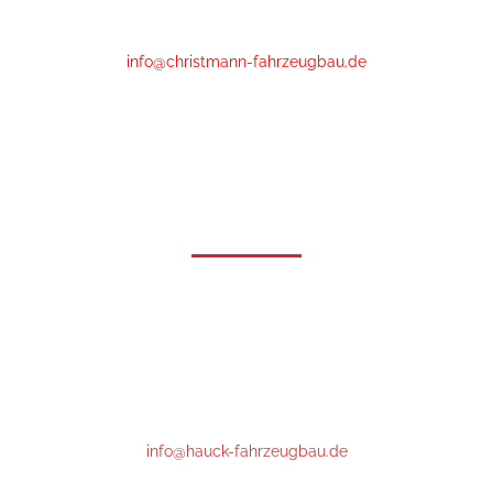
Phone
:
+49 (0)6461 - 89 52 20
info@christmann-fahrzeugbau.de
Öffnungszeiten
Mo-Fr: 6.30 bis 18.00*
Samstag: 7:30 bis 12:00
* nach 16.30 Uhr und Samstag aktuell nur mit Voranmeldung
Hauck Fahrzeugbau GmbH
Gutenbergstrasse 17
64331 Weiterstadt
Phone : +49 (0)6151- 66 85 76
info@hauck-fahrzeugbau.de